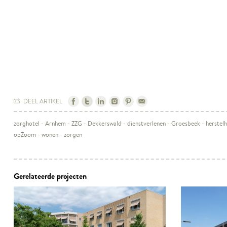
DEEL ARTIKEL
zorghotel
-
Arnhem
-
ZZG
-
Dekkerswald
-
dienstverlenen
-
Groesbeek
-
herstelh
opZoom
-
wonen
-
zorgen
Gerelateerde projecten