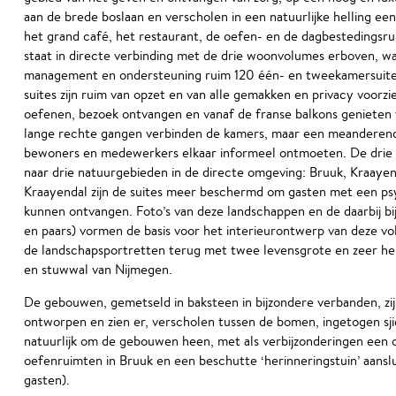
aan de brede boslaan en verscholen in een natuurlijke helling e
het grand café, het restaurant, de oefen- en de dagbestedingsrui
staat in directe verbinding met de drie woonvolumes erboven, wa
management en ondersteuning ruim 120 één- en tweekamersuites
suites zijn ruim van opzet en van alle gemakken en privacy voorzi
oefenen, bezoek ontvangen en vanaf de franse balkons genieten
lange rechte gangen verbinden de kamers, maar een meanderende
bewoners en medewerkers elkaar informeel ontmoeten. De drie
naar drie natuurgebieden in de directe omgeving: Bruuk, Kraayen
Kraayendal zijn de suites meer beschermd om gasten met een ps
kunnen ontvangen. Foto’s van deze landschappen en de daarbij bi
en paars) vormen de basis voor het interieurontwerp van deze v
de landschapsportretten terug met twee levensgrote en zeer he
en stuwwal van Nijmegen.
De gebouwen, gemetseld in baksteen in bijzondere verbanden, zijn
ontworpen en zien er, verscholen tussen de bomen, ingetogen sji
natuurlijk om de gebouwen heen, met als verbijzonderingen een 
oefenruimten in Bruuk en een beschutte ‘herinneringstuin’ aansl
gasten).