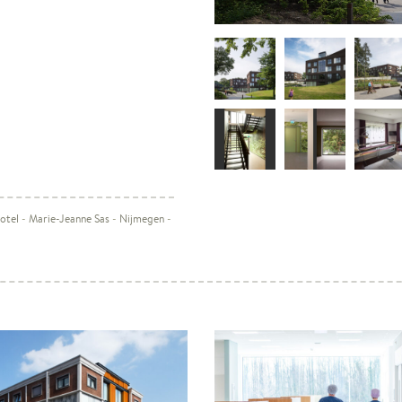
otel
-
Marie-Jeanne Sas
-
Nijmegen
-