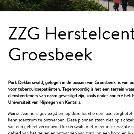
ZZG Herstelcen
Groesbeek
Park Dekkerswald, gelegen in de bossen van Groesbeek, is van o
voor tuberculosepatiënten. Tegenwoordig is het een terrein waa
dienstverleners van naam gevestigd zijn, zoals onder andere het
Universiteit van Nijmegen en Kentalis.
Marie-Jeanne is gevraagd om op deze locatie een luxe zorghotel 
kenniscentrum te ontwerpen. Deze plannen staan niet op zichzelf
van een geheel vernieuwd Dekkerswald met meer interessante n
gebied van het geven en ontvangen van zorg, op een hoog en lux