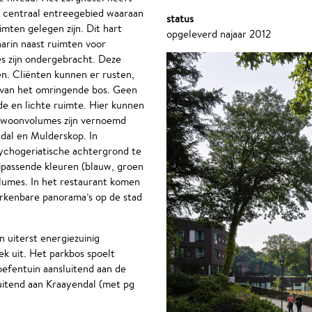
en centraal entreegebied waaraan
status
mten gelegen zijn. Dit hart
opgeleverd najaar 2012
arin naast ruimten voor
 zijn ondergebracht. Deze
en. Cliënten kunnen er rusten,
 van het omringende bos. Geen
 en lichte ruimte. Hier kunnen
 woonvolumes zijn vernoemd
dal en Mulderskop. In
ychogeriatische achtergrond te
jpassende kleuren (blauw, groen
olumes. In het restaurant komen
rkenbare panorama’s op de stad
 uiterst energiezuinig
ek uit. Het parkbos spoelt
oefentuin aansluitend aan de
uitend aan Kraayendal (met pg