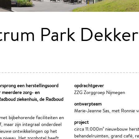
trum Park Dekker
orsprong een herstellingsoord
opdrachtgever
r meerdere zorg- en
ZZG Zorggroep Nijmegen
 Radboud ziekenhuis, de Radboud
ontwerpteam
Marie-Jeanne Sas, met Ronnie 
met bijbehorende faciliteiten en
project
, maar zijn integraal onderdeel
circa 11.000m² nieuwbouw herste
ieuwe ontwikkelingen op het
behandelruimten, grand café, r
e niveau. Het zorghotel heeft