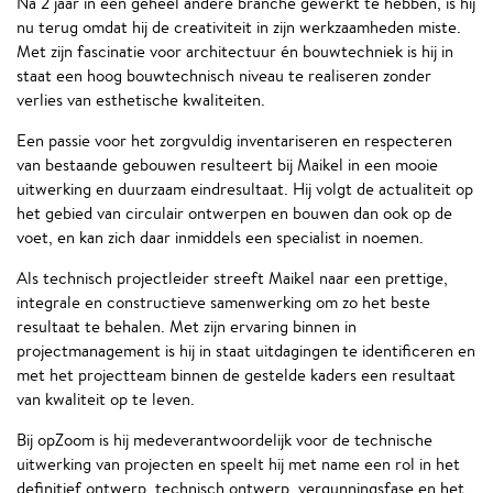
Na 2 jaar in een geheel andere branche gewerkt te hebben, is hij
nu terug omdat hij de creativiteit in zijn werkzaamheden miste.
Met zijn fascinatie voor architectuur én bouwtechniek is hij in
staat een hoog bouwtechnisch niveau te realiseren zonder
verlies van esthetische kwaliteiten.
Een passie voor het zorgvuldig inventariseren en respecteren
van bestaande gebouwen resulteert bij Maikel in een mooie
uitwerking en duurzaam eindresultaat. Hij volgt de actualiteit op
het gebied van circulair ontwerpen en bouwen dan ook op de
voet, en kan zich daar inmiddels een specialist in noemen.
Als technisch projectleider streeft Maikel naar een prettige,
integrale en constructieve samenwerking om zo het beste
resultaat te behalen. Met zijn ervaring binnen in
projectmanagement is hij in staat uitdagingen te identificeren en
met het projectteam binnen de gestelde kaders een resultaat
van kwaliteit op te leven.
Bij opZoom is hij medeverantwoordelijk voor de technische
uitwerking van projecten en speelt hij met name een rol in het
definitief ontwerp, technisch ontwerp, vergunningsfase en het