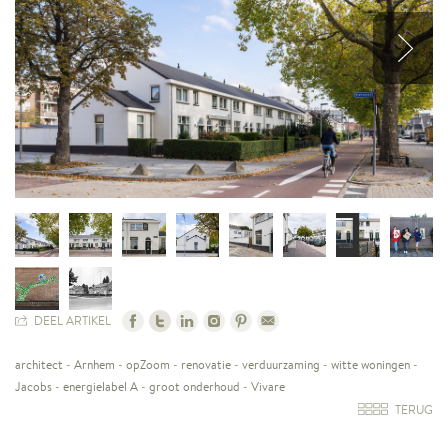
DEEL ARTIKEL
architect
-
Arnhem
-
opZoom
-
renovatie
-
verduurzaming
-
witte woningen
-
Jacobs
-
energielabel A
-
groot onderhoud
-
Vivare
TERUG